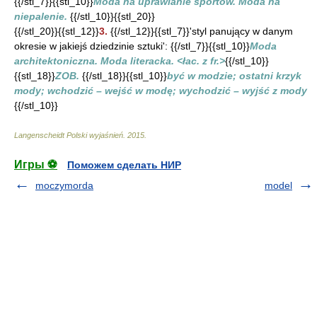
{{/stl_7}}{{stl_10}}
Moda na uprawianie sportów. Moda na
niepalenie.
{{/stl_10}}{{stl_20}}
{{/stl_20}}{{stl_12}}
3.
{{/stl_12}}{{stl_7}}'styl panujący w danym
okresie w jakiejś dziedzinie sztuki': {{/stl_7}}{{stl_10}}
Moda
architektoniczna. Moda literacka. <łac. z fr.>
{{/stl_10}}
{{stl_18}}
ZOB.
{{/stl_18}}{{stl_10}}
być w modzie; ostatni krzyk
mody; wchodzić – wejść w modę; wychodzić – wyjść z mody
{{/stl_10}}
Langenscheidt Polski wyjaśnień
.
2015
.
Игры ⚽
Поможем сделать НИР
moczymorda
model