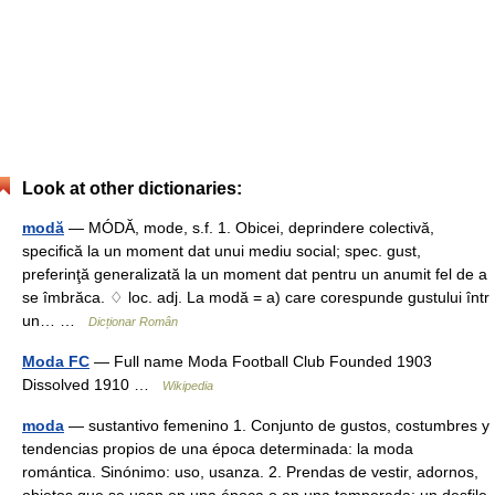
Look at other dictionaries:
modă
— MÓDĂ, mode, s.f. 1. Obicei, deprindere colectivă,
specifică la un moment dat unui mediu social; spec. gust,
preferinţă generalizată la un moment dat pentru un anumit fel de a
se îmbrăca. ♢ loc. adj. La modă = a) care corespunde gustului într
un… …
Dicționar Român
Moda FC
— Full name Moda Football Club Founded 1903
Dissolved 1910 …
Wikipedia
moda
— sustantivo femenino 1. Conjunto de gustos, costumbres y
tendencias propios de una época determinada: la moda
romántica. Sinónimo: uso, usanza. 2. Prendas de vestir, adornos,