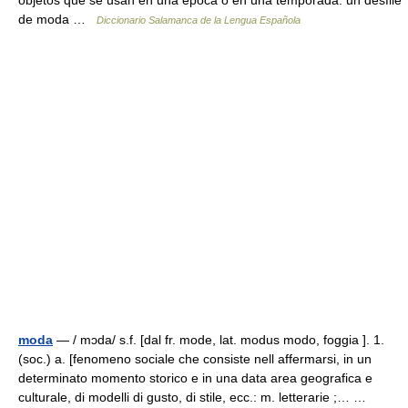
objetos que se usan en una época o en una temporada: un desfile
de moda …
Diccionario Salamanca de la Lengua Española
moda
— / mɔda/ s.f. [dal fr. mode, lat. modus modo, foggia ]. 1.
(soc.) a. [fenomeno sociale che consiste nell affermarsi, in un
determinato momento storico e in una data area geografica e
culturale, di modelli di gusto, di stile, ecc.: m. letterarie ;… …