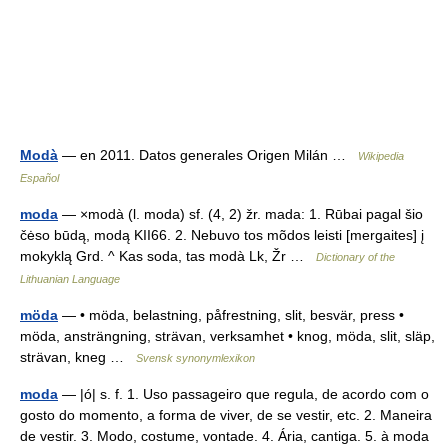
Modà
— en 2011. Datos generales Origen Milán …
Wikipedia
Español
moda
— ×modà (l. moda) sf. (4, 2) žr. mada: 1. Rūbai pagal šio
čėso būdą, modą KII66. 2. Nebuvo tos mõdos leisti [mergaites] į
mokyklą Grd. ^ Kas soda, tas modà Lk, Žr …
Dictionary of the
Lithuanian Language
möda
— • möda, belastning, påfrestning, slit, besvär, press •
möda, ansträngning, strävan, verksamhet • knog, möda, slit, släp,
strävan, kneg …
Svensk synonymlexikon
moda
— |ó| s. f. 1. Uso passageiro que regula, de acordo com o
gosto do momento, a forma de viver, de se vestir, etc. 2. Maneira
de vestir. 3. Modo, costume, vontade. 4. Ária, cantiga. 5. à moda