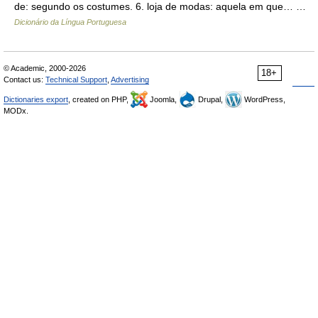
de: segundo os costumes. 6. loja de modas: aquela em que… …
Dicionário da Língua Portuguesa
© Academic, 2000-2026
18+
Contact us:
Technical Support
,
Advertising
Dictionaries export
, created on PHP,
Joomla,
Drupal,
WordPress,
MODx.