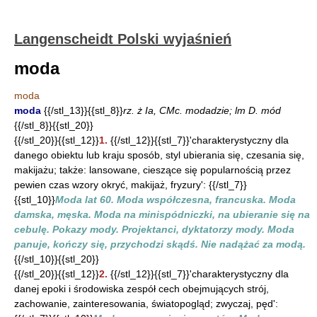
Langenscheidt Polski wyjaśnień
moda
moda
moda
{{/stl_13}}{{stl_8}}
rz. ż Ia, CMc. modadzie; lm D. mód
{{/stl_8}}{{stl_20}}
{{/stl_20}}{{stl_12}}
1.
{{/stl_12}}{{stl_7}}'charakterystyczny dla
danego obiektu lub kraju sposób, styl ubierania się, czesania się,
makijażu; także: lansowane, cieszące się popularnością przez
pewien czas wzory okryć, makijaż, fryzury': {{/stl_7}}
{{stl_10}}
Moda lat 60. Moda współczesna, francuska. Moda
damska, męska. Moda na minispódniczki, na ubieranie się na
cebulę. Pokazy mody. Projektanci, dyktatorzy mody. Moda
panuje, kończy się, przychodzi skądś. Nie nadążać za modą.
{{/stl_10}}{{stl_20}}
{{/stl_20}}{{stl_12}}
2.
{{/stl_12}}{{stl_7}}'charakterystyczny dla
danej epoki i środowiska zespół cech obejmujących strój,
zachowanie, zainteresowania, światopogląd; zwyczaj, pęd':